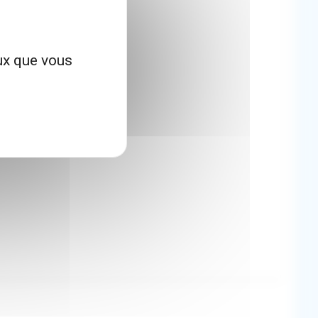
eux que vous
50km