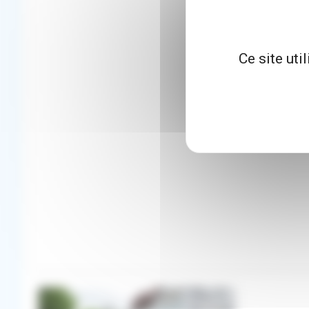
Ce site uti