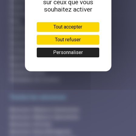
sur ceux que vous
Équipe
souhaitez activer
Presse et partenaires
Blog
Tout accepter
Conditions générales
Droit d'accès
Tout refuser
Sécurité et hameçonnage
Politique des cookies
Personnaliser
Mentions légales
Rejoindre l'équipe
Contactez-nous
Simulateur de revenus
Toutes les annonces
Annonces Médecin Généraliste
Annonces Médecin Spécialiste
Annonces Infirmier
Annonces Kinésithérapeute