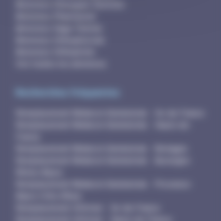
Annonces Chirurgien-Dentiste
Annonces Pharmacien
Annonces Sage-Femme
Annonces Orthophoniste
Annonces Orthoptiste
Voir toutes les annonces
Recherches fréquentes
Remplacement Médecin Généraliste - Ile-de-France
Remplacement Médecin Généraliste - Hauts-de-
France
Remplacement Médecin Généraliste - Bretagne
Remplacement Médecin Généraliste - Auvergne-
Rhône-Alpes
Remplacement Médecin Généraliste - Provence-
Alpes-Côte d'Azur
Remplacement Infirmier - Ile-de-France
Remplacement Infirmier - Hauts-de-France