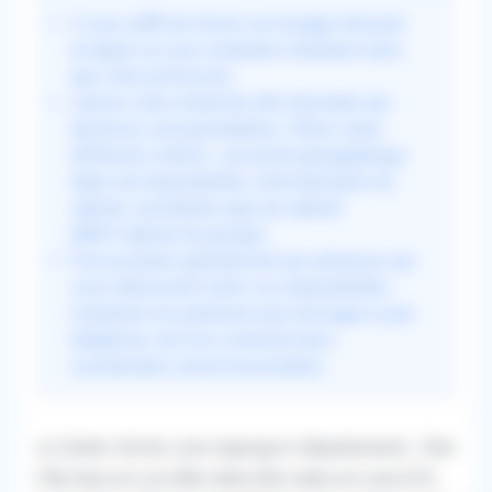
Il vous suffit de choisir sur la page d'accueil
la région où vous souhaitez remplacer ainsi
que votre profession.
Lancez votre recherche afin d'accéder aux
annonces correspondantes. Filtrez selon
différents critères : proximité géographique,
dates de disponibilités, informatisation du
cabinet, secrétariat, type de cabinet
(MSP/cabinet de groupe).
Puis postulez gratuitement aux annonces qui
vous intéressent selon vos disponibilités.
Contactez les praticiens par message ou par
téléphone, une fois connecté leurs
coordonnées seront accessibles.
Le Centre-Val de Loire regroupe 6 départements : Cher
(18), Eure-et-Loir (28), Indre (36), Indre-et-Loire (37),