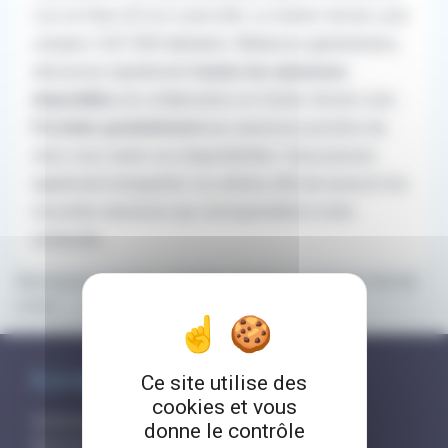
Loir-et-Cher (41) et Loiret (45). Le Centre-Val de Loire
compte 2 567 000 habitants.
Médecins généralistes,
découvrez rapidement
toutes les annonces
disponibles
de collaboration en Centre-Val de Loire.
Postulez gratuitement
aux annonces proches de
chez vous selon vos disponibilités. Vous pouvez
également enregistrer vos alertes afin de recevoir les
nouvelles annonces qui correspondent à votre
recherche.
Retrouvez tous les contacts et aides en Centre-Val de
Loire
À propos de RemplaJob
Ce site utilise des
cookies et vous
Comment ça marche?
donne le contrôle
Questions fréquentes