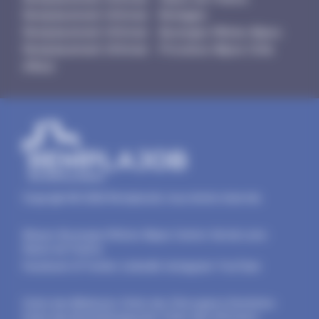
Remplacement Infirmier - Bretagne
Remplacement Infirmier - Auvergne-Rhône-Alpes
Remplacement Infirmier - Provence-Alpes-Côte
d'Azur
Copyright © 2026 RemplaJob, tous droits réservés.
Alsace
-
Auvergne-Rhône-Alpes
-
Centre-Val de Loire
-
Hauts-de-France
Facebook
-
X/Twitter
-
LinkedIn
-
Instagram
-
YouTube
Ordre des Médecins
-
Ordre des Chirurgiens-Dentistes
-
Ordre des Kinésithérapeutes
-
Ordre des Infirmiers
-