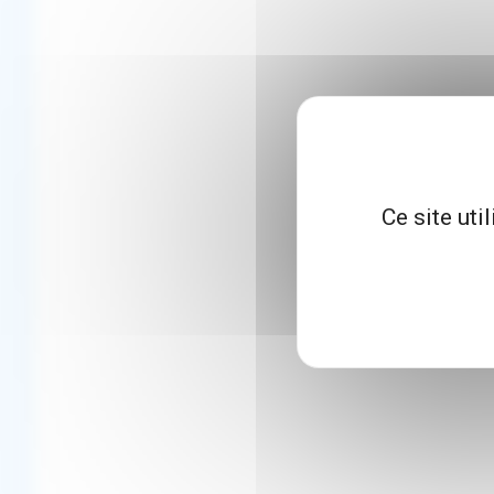
Ce site uti