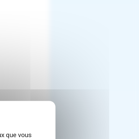
eux que vous