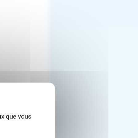
eux que vous