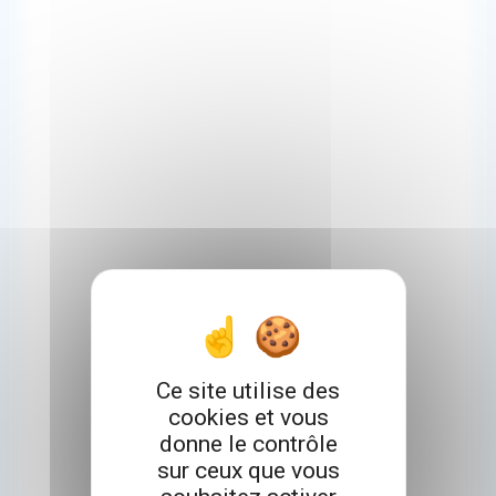
Ce site utilise des
cookies et vous
donne le contrôle
sur ceux que vous