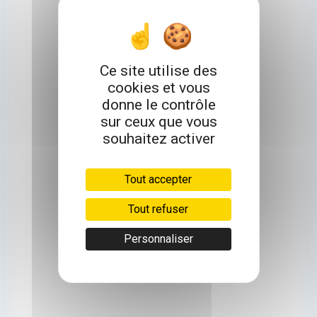
Ce site utilise des
cookies et vous
donne le contrôle
sur ceux que vous
souhaitez activer
Tout accepter
Tout refuser
Personnaliser