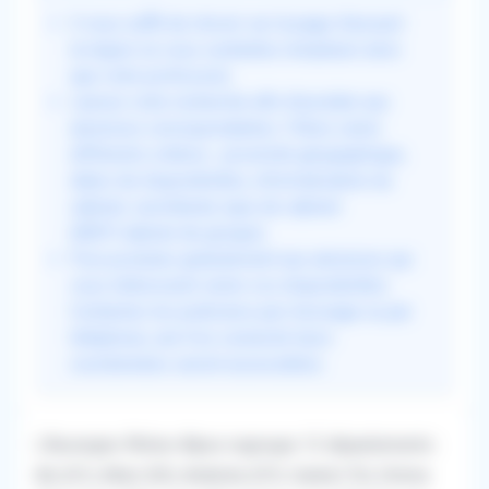
Il vous suffit de choisir sur la page d'accueil
la région où vous souhaitez remplacer ainsi
que votre profession.
Lancez votre recherche afin d'accéder aux
annonces correspondantes. Filtrez selon
différents critères : proximité géographique,
dates de disponibilités, informatisation du
cabinet, secrétariat, type de cabinet
(MSP/cabinet de groupe).
Puis postulez gratuitement aux annonces qui
vous intéressent selon vos disponibilités.
Contactez les praticiens par message ou par
téléphone, une fois connecté leurs
coordonnées seront accessibles.
L'Auvergne-Rhône-Alpes regroupe 12 départements :
Ain (01), Allier (03), Ardèche (07), Cantal (15), Drôme