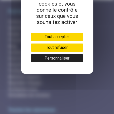
cookies et vous
donne le contrôle
À propos de RemplaJob
sur ceux que vous
souhaitez activer
Comment ça marche?
Questions fréquentes
Équipe
Tout accepter
Presse et partenaires
Blog
Tout refuser
Conditions générales
Personnaliser
Droit d'accès
Sécurité et hameçonnage
Politique des cookies
Mentions légales
Rejoindre l'équipe
Contactez-nous
Simulateur de revenus
Toutes les annonces