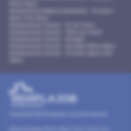
Rhône-Alpes
Remplacement Médecin Généraliste - Provence-
Alpes-Côte d'Azur
Remplacement Infirmier - Ile-de-France
Remplacement Infirmier - Hauts-de-France
Remplacement Infirmier - Bretagne
Remplacement Infirmier - Auvergne-Rhône-Alpes
Remplacement Infirmier - Provence-Alpes-Côte
d'Azur
Copyright © 2026 RemplaJob, tous droits réservés.
Alsace
-
Auvergne-Rhône-Alpes
-
Centre-Val de Loire
-