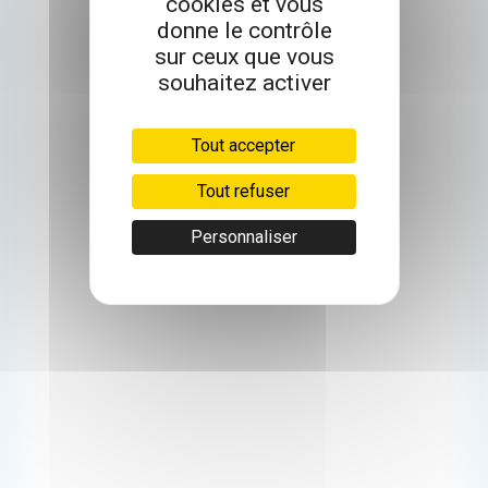
cookies et vous
donne le contrôle
sur ceux que vous
souhaitez activer
Tout accepter
Tout refuser
Personnaliser