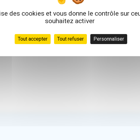
lise des cookies et vous donne le contrôle sur c
souhaitez activer
Tout accepter
Tout refuser
Personnaliser