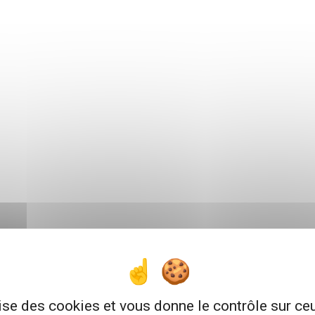
lise des cookies et vous donne le contrôle sur c