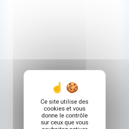
Ce site utilise des
cookies et vous
donne le contrôle
sur ceux que vous