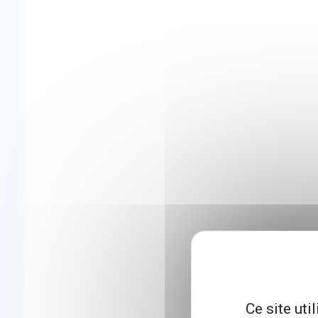
Ce site uti