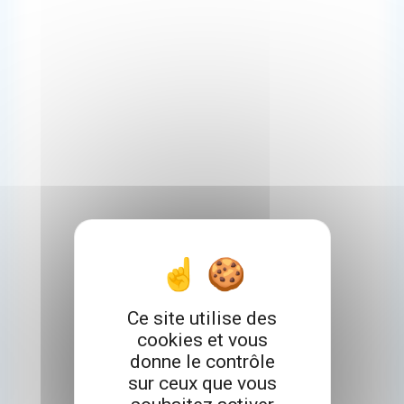
Ce site utilise des
cookies et vous
donne le contrôle
sur ceux que vous