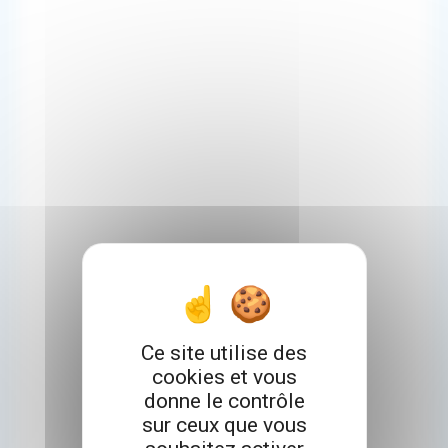
Ce site utilise des
cookies et vous
donne le contrôle
sur ceux que vous