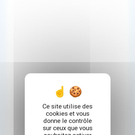
Ce site utilise des
cookies et vous
donne le contrôle
sur ceux que vous