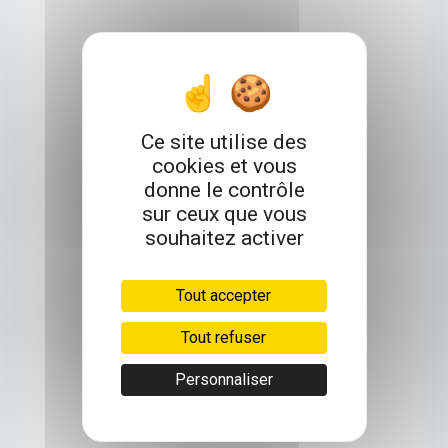
Ce site utilise des
cookies et vous
donne le contrôle
sur ceux que vous
souhaitez activer
Tout accepter
Tout refuser
Personnaliser