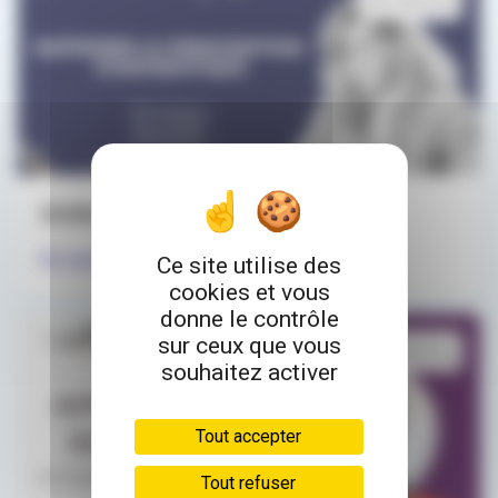
Antibiotiques
En savoir plus
Ce site utilise des
cookies et vous
donne le contrôle
sur ceux que vous
#E-learning
souhaitez activer
Tout accepter
Tout refuser