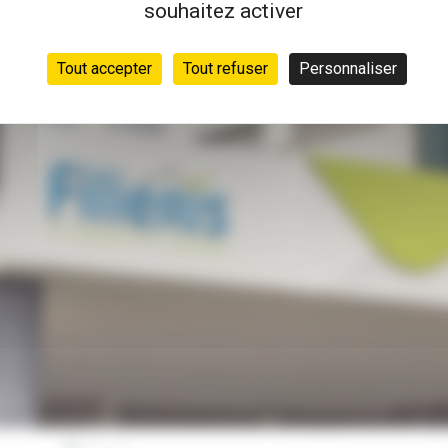
souhaitez activer
Tout accepter
Tout refuser
Personnaliser