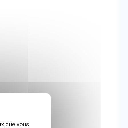
eux que vous