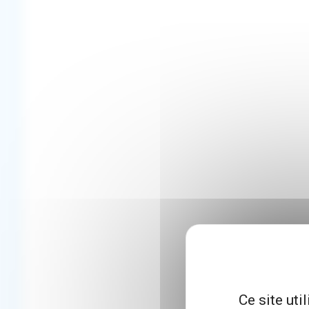
Ce site uti